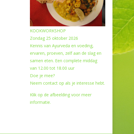
KOOKWORKSHOP
Zondag 25 oktober 2026
Kennis van Ayurveda en voeding,
ervaren, proeven, zelf aan de slag en
samen eten. Een complete middag
van 12.00 tot 18.00 uur
Doe je mee?
Neem contact op als je interesse hebt.
Klik op de afbeelding voor meer
informatie.